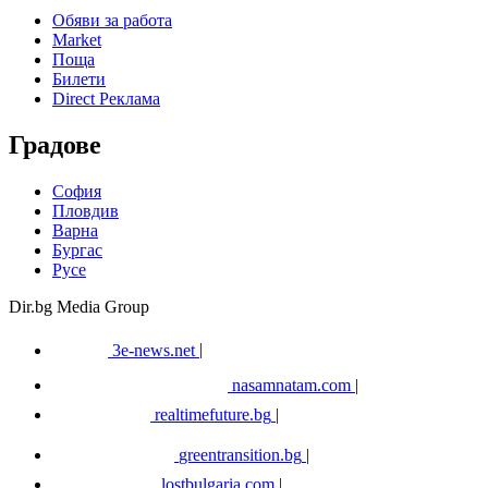
Обяви за работа
Market
Поща
Билети
Direct Реклама
Градове
София
Пловдив
Варна
Бургас
Русе
Dir.bg Media Group
3e-news.net
|
nasamnatam.com
|
realtimefuture.bg
|
greentransition.bg
|
lostbulgaria.com
|