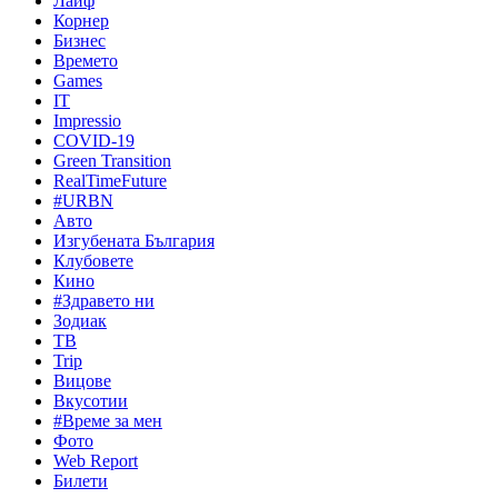
Лайф
Корнер
Бизнес
Времето
Games
IT
Impressio
COVID-19
Green Transition
RealTimeFuture
#URBN
Авто
Изгубената България
Клубовете
Кино
#Здравето ни
Зодиак
ТВ
Trip
Вицове
Вкусотии
#Време за мен
Фото
Web Report
Билети