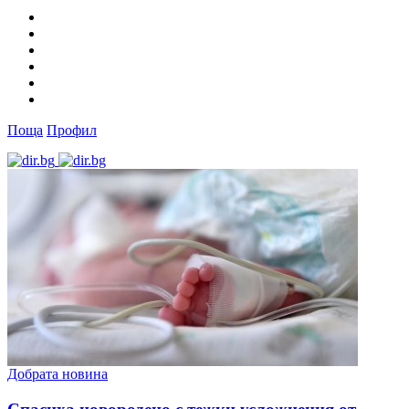
Поща
Профил
Добрата новина