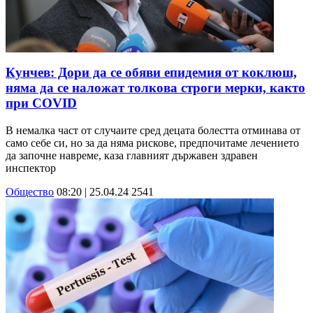
Кунчев: Дори да се обяви епидемия от коклюш,
няма да се наложат толкова строги мерки, както
при COVID
В немалка част от случаите сред децата болестта отминава от
само себе си, но за да няма рискове, предпочитаме лечението
да започне навреме, каза главният държавен здравен
инспектор
Общество
08:20 | 25.04.24
2541