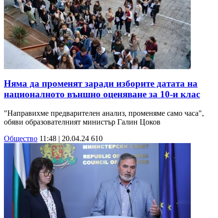
Няма да променят заради изборите датата на
националното външно оценяване за 10-и клас
"Направихме предварителен анализ, променяме само часа",
обяви образователният министър Галин Цоков
Общество
11:48 | 20.04.24
610