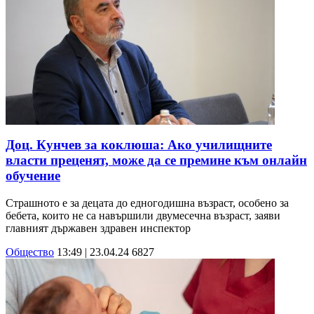
Доц. Кунчев за коклюша: Ако училищните
власти преценят, може да се премине към онлайн
обучение
Страшното е за децата до едногодишна възраст, особено за
бебета, които не са навършили двумесечна възраст, заяви
главният държавен здравен инспектор
Общество
13:49 | 23.04.24
6827