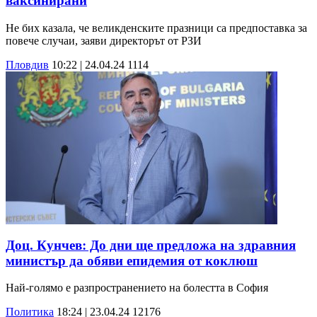
ваксинирани
Не бих казала, че великденските празници са предпоставка за
повече случаи, заяви директорът от РЗИ
Пловдив
10:22 | 24.04.24
1114
Доц. Кунчев: До дни ще предложа на здравния
министър да обяви епидемия от коклюш
Най-голямо е разпространението на болестта в София
Политика
18:24 | 23.04.24
12176