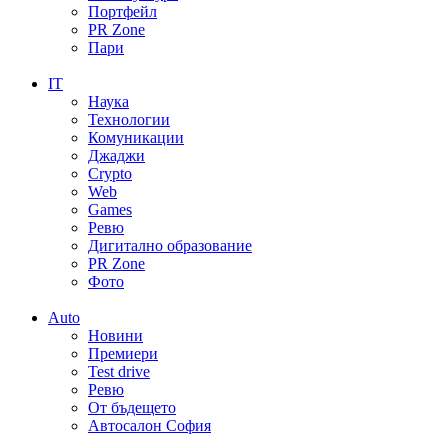
Портфейл
PR Zone
Пари
IT
Наука
Технологии
Комуникации
Джаджи
Crypto
Web
Games
Ревю
Дигитално образование
PR Zone
Фото
Auto
Новини
Премиери
Test drive
Ревю
От бъдещето
Автосалон София