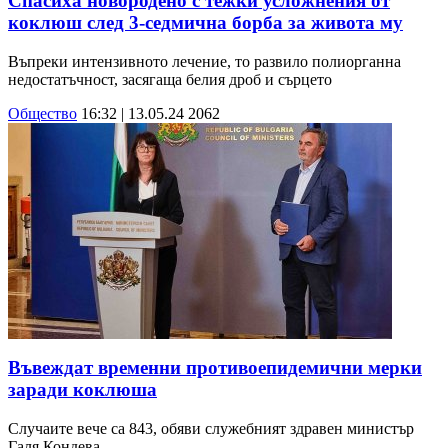
Спасиха новородено с тежки усложнения от
коклюш след 3-седмична борба за живота му
Въпреки интензивното лечение, то развило полиорганна
недостатъчност, засягаща белия дроб и сърцето
Общество
16:32 | 13.05.24
2062
Въвеждат временни противоепидемични мерки
заради коклюша
Случаите вече са 843, обяви служебният здравен министър
Галя Кондева