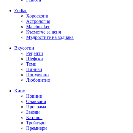
Zodiac
Хороскопи
Астрология
Matchmaker
Късметче за деня
Мъдростите на зодиака
Вкусотии
Рецепти
Шефски
Теми
Пинизи
Популярно
Любопитно
Кино
Новини
Очаквани
Програма
Звезди
Каталог
Трейлъри
Премиери