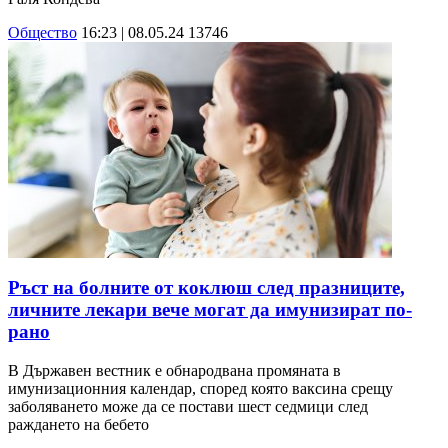
Общество
16:23 | 08.05.24
13746
Ръст на болните от коклюш след празниците,
личните лекари вече могат да имунизират по-
рано
В Държавен вестник е обнародвана промяната в
имунизационния календар, според която ваксина срещу
заболяването може да се постави шест седмици след
раждането на бебето