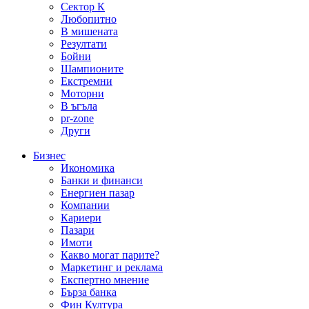
Сектор К
Любопитно
В мишената
Резултати
Бойни
Шампионите
Екстремни
Моторни
В ъгъла
pr-zone
Други
Бизнес
Икономика
Банки и финанси
Енергиен пазар
Компании
Кариери
Пазари
Имоти
Какво могат парите?
Маркетинг и реклама
Експертно мнение
Бърза банка
Фин Култура