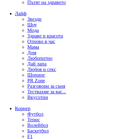
Пътят на здравето
Лайф
Звезди
Шоу
Мода
Здраве и красота
Отново в час
Мама
Дом
Любопитно
Дай лапа
Любов и секс
Шопинг
PR Zone
Разговори за съня
Тествахме за вас...
Вкусотии
Корнер
Футбол
Тенис
Волейбол
Баскетбол
F1