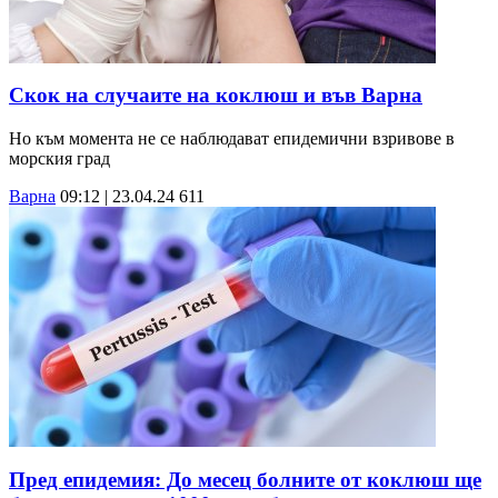
Скок на случаите на коклюш и във Варна
Но към момента не се наблюдават епидемични взривове в
морския град
Варна
09:12 | 23.04.24
611
Пред епидемия: До месец болните от коклюш ще