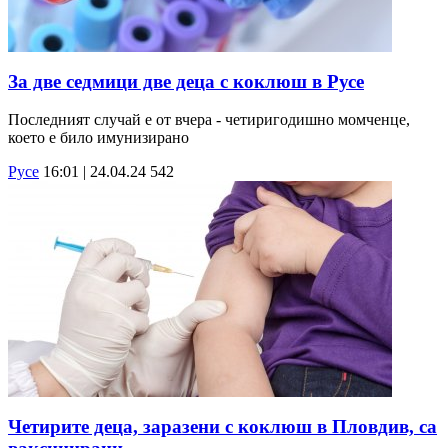
За две седмици две деца с коклюш в Русе
Последният случай е от вчера - четиригодишно момченце,
което е било имунизирано
Русе
16:01 | 24.04.24
542
Четирите деца, заразени с коклюш в Пловдив, са