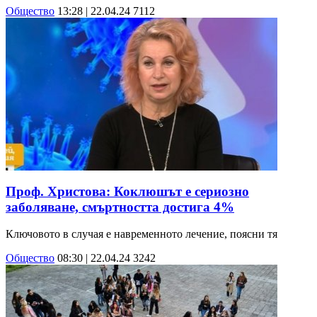
Общество
13:28 | 22.04.24
7112
Проф. Христова: Коклюшът е сериозно
заболяване, смъртността достига 4%
Ключовото в случая е навременното лечение, поясни тя
Общество
08:30 | 22.04.24
3242