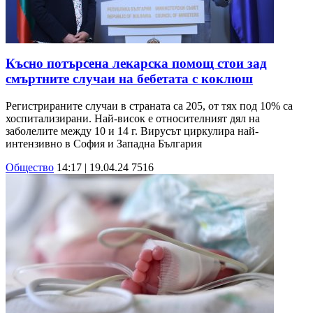
Късно потърсена лекарска помощ стои зад
смъртните случаи на бебетата с коклюш
Регистрираните случаи в страната са 205, от тях под 10% са
хоспитализирани. Най-висок е относителният дял на
заболелите между 10 и 14 г. Вирусът циркулира най-
интензивно в София и Западна България
Общество
14:17 | 19.04.24
7516