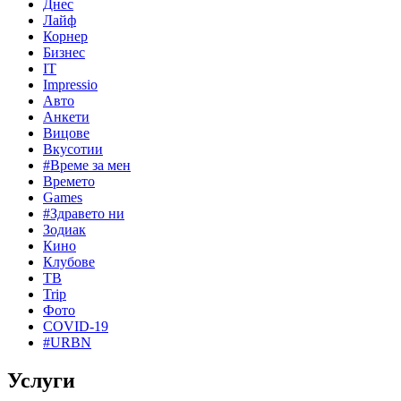
Днес
Лайф
Корнер
Бизнес
IT
Impressio
Авто
Анкети
Вицове
Вкусотии
#Време за мен
Времето
Games
#Здравето ни
Зодиак
Кино
Клубове
ТВ
Trip
Фото
COVID-19
#URBN
Услуги