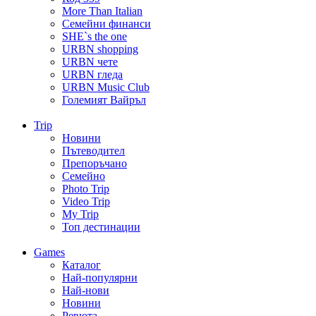
More Than Italian
Семейни финанси
SHE`s the one
URBN shopping
URBN чете
URBN гледа
URBN Music Club
Големият Вайръл
Trip
Новини
Пътеводител
Препоръчано
Семейно
Photo Trip
Video Trip
My Trip
Топ дестинации
Games
Каталог
Най-популярни
Най-нови
Новини
Ревюта