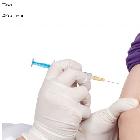
Тема
#Коклюш