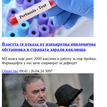
Властта се отказа от извънредна епидемична
обстановка в страната заради коклюша
МЗ внася още днес 2000 ваксини и работи за още бройки.
Фармацефти у нас вече алармират за дефицит
Общество
09:41 | 26.04.24
3097