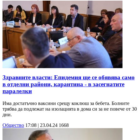
Здравните власти: Епидемия ще се обявява само
в отделни райони, карантина - в засегнатите
паралелки
Има достатъчно ваксини срещу коклюш за бебета. Болните
трябва да подлежат на изолацията в дома си за не повече от 30
дни.
Общество
17:08 | 23.04.24
1668