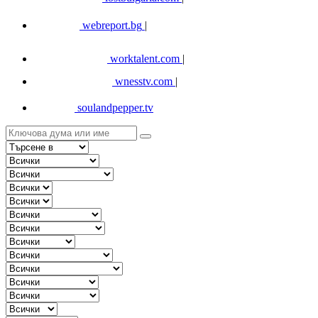
webreport.bg
|
worktalent.com
|
wnesstv.com
|
soulandpepper.tv