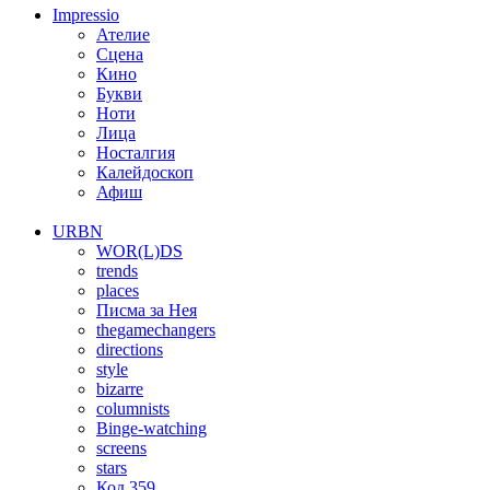
Impressio
Ателие
Сцена
Кино
Букви
Ноти
Лица
Носталгия
Калейдоскоп
Афиш
URBN
WOR(L)DS
trends
places
Писма за Нея
thegamechangers
directions
style
bizarre
columnists
Binge-watching
screens
stars
Код 359