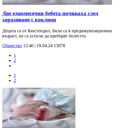
Две едномесечни бебета починаха след
заразяване с коклюш
Децата са от Кюстендил, били са в предимунизационна
възраст, не са успели да преборят болестта
Общество
12:46 | 19.04.24
13078
1
2
1
2