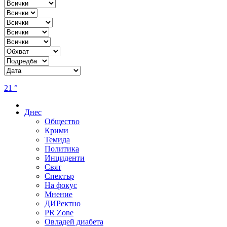
21 °
Днес
Общество
Крими
Темида
Политика
Инциденти
Свят
Спектър
На фокус
Мнение
ДИРектно
PR Zone
Овладей диабета